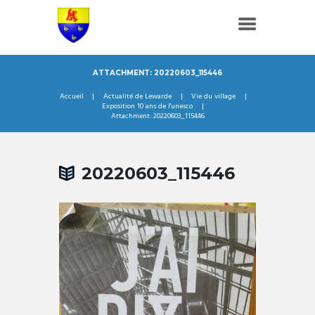
ATTACHMENT: 20220603_115446
Accueil
Actualité de Lewarde
Vie du village
Exposition 10 ans de l'unesco
Attachment: 20220603_115446
20220603_115446