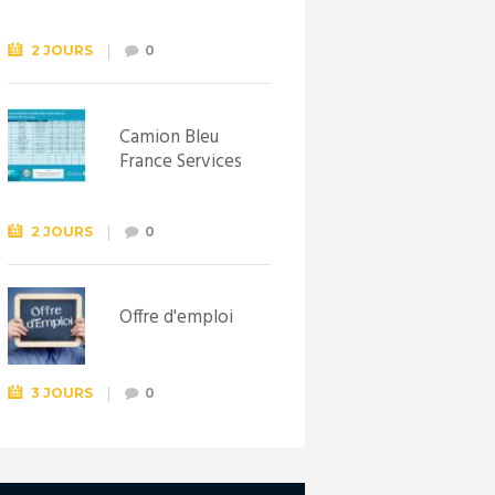
Syndicat
d’initiative de
Lewarde, le 26
2 JOURS
0
septembre !
Camion Bleu
France Services
2 JOURS
0
Offre d'emploi
3 JOURS
0