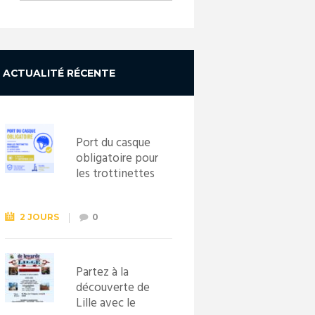
ACTUALITÉ RÉCENTE
Port du casque
obligatoire pour
les trottinettes
électriques dès
le 1er
septembre
2 JOURS
0
2026
Partez à la
découverte de
Lille avec le