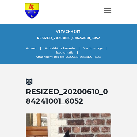
ATTACHMENT:
RESIZED_20200610_084241001_6052
Accueil
Actualité de Lewarde
Vie du village
Épouvantails
Attachment: Resized_20200610_084241001_6052
RESIZED_20200610_0
84241001_6052