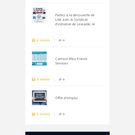
Partez à la découverte de
Lille avec le Syndicat
d’initiative de Lewarde, le
26 septembre !
2 JOURS
0
Camion Bleu France
Services
3 JOURS
0
Offre d'emploi
3 JOURS
0