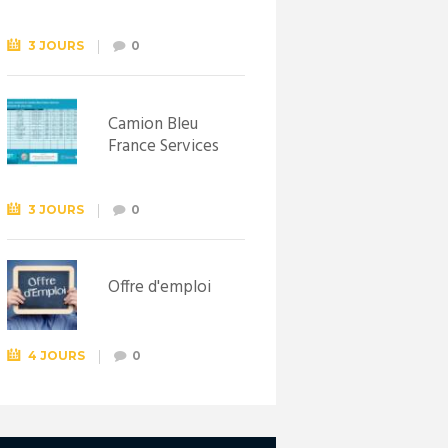
Syndicat
d’initiative de
Lewarde, le 26
3 JOURS
0
septembre !
Camion Bleu
France Services
3 JOURS
0
Offre d'emploi
4 JOURS
0