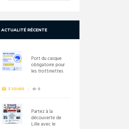
ACTUALITÉ RÉCENTE
Port du casque
obligatoire pour
les trottinettes
électriques dès
le 1er
septembre
3 JOURS
0
2026
Partez à la
découverte de
Lille avec le