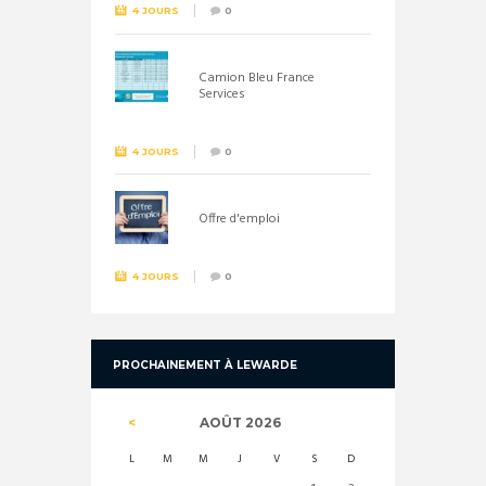
4 JOURS
0
Camion Bleu France
Services
4 JOURS
0
Offre d'emploi
4 JOURS
0
PROCHAINEMENT À LEWARDE
AOÛT
2026
L
M
M
J
V
S
D