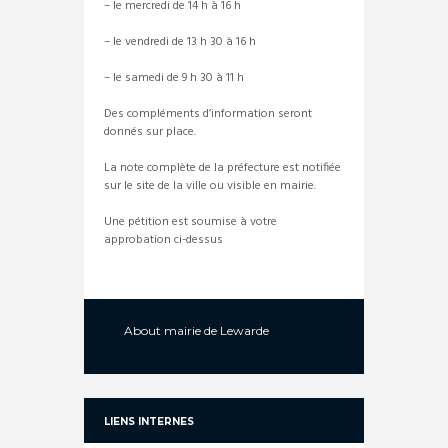
– le mercredi de 14 h à 16 h
– le vendredi de 13 h 30 à 16 h
– le samedi de 9 h 30 à 11 h
Des compléments d’information seront
donnés sur place.
La note complète de la préfecture est notifiée
sur le site de la ville ou visible en mairie.
Une pétition est soumise à votre
approbation ci-dessus
About
mairie de Lewarde
LIENS INTERNES