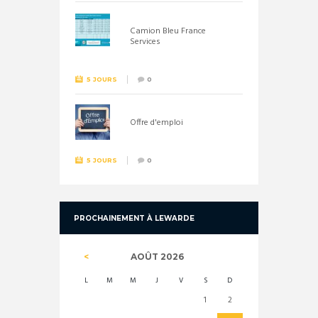
Camion Bleu France
Services
5 JOURS
0
Offre d'emploi
5 JOURS
0
PROCHAINEMENT À LEWARDE
AOÛT
2026
L
M
M
J
V
S
D
1
2