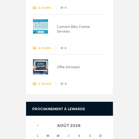
2 JOURS
0
Camion Bleu France
Services
2 JOURS
0
Offre d'emploi
3 JOURS
0
PROCHAINEMENT À LEWARDE
AOÛT
2026
L
M
M
J
V
S
D