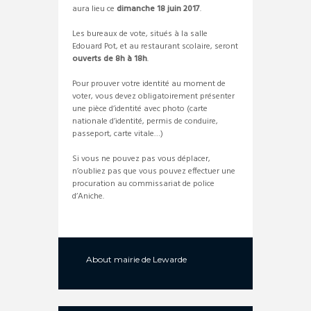
aura lieu ce
dimanche 18 juin 2017
.
Les bureaux de vote, situés à la salle
Edouard Pot, et au restaurant scolaire, seront
ouverts de
8h à 18h
.
Pour prouver votre identité au moment de
voter, vous devez obligatoirement présenter
une pièce d’identité avec photo (carte
nationale d’identité, permis de conduire,
passeport, carte vitale…)
Si vous ne pouvez pas vous déplacer,
n’oubliez pas que vous pouvez effectuer une
procuration au commissariat de police
d’Aniche.
About
mairie de Lewarde