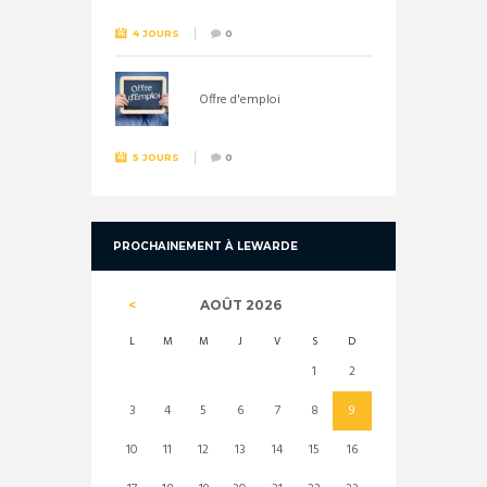
4 JOURS
0
Offre d'emploi
5 JOURS
0
PROCHAINEMENT À LEWARDE
AOÛT
2026
L
M
M
J
V
S
D
1
2
3
4
5
6
7
8
9
10
11
12
13
14
15
16