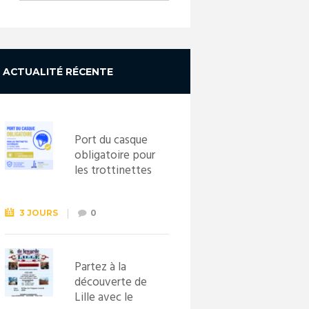
ACTUALITÉ RÉCENTE
Port du casque
obligatoire pour
les trottinettes
électriques dès
le 1er
septembre
3 JOURS
0
2026
Partez à la
découverte de
Lille avec le