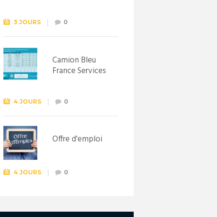
Syndicat
d’initiative de
Lewarde, le 26
3 JOURS
0
septembre !
Camion Bleu
France Services
4 JOURS
0
Offre d'emploi
4 JOURS
0