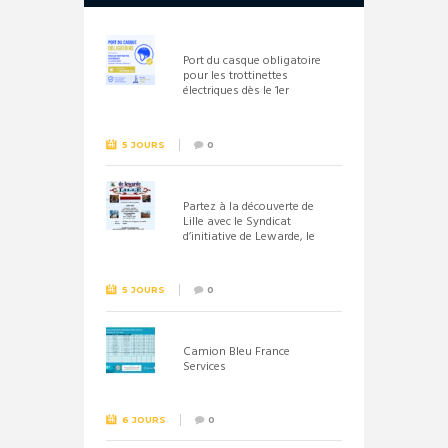
Port du casque obligatoire
pour les trottinettes
électriques dès le 1er
septembre 2026
5 JOURS
0
Partez à la découverte de
Lille avec le Syndicat
d’initiative de Lewarde, le
26 septembre !
5 JOURS
0
Camion Bleu France
Services
6 JOURS
0