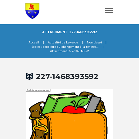
ATTACHMENT: 227-1468393592
Accueil
Actualité de Lewarde
Non classé
Ecoles : peut-être du changement à la rentrée…
Attachment: 227-1468393592
227-1468393592