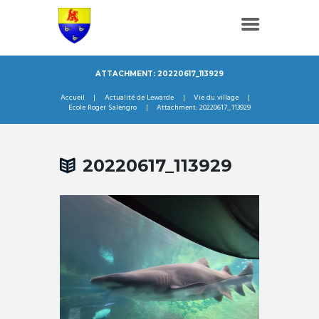
ATTACHMENT: 20220617_113929
Accueil
Actualité de Lewarde
Vie du village
Ecole Roger Salengro
Attachment: 20220617_113929
20220617_113929