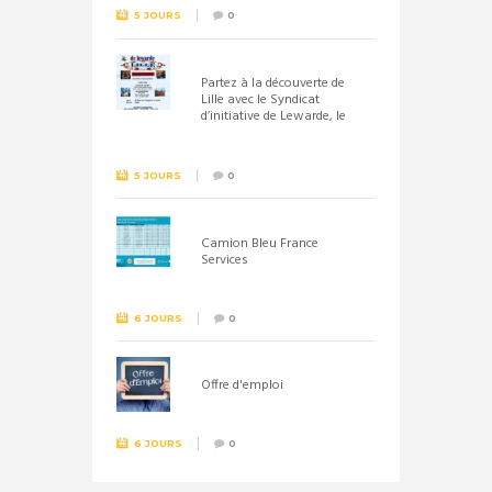
5 JOURS
0
Partez à la découverte de
Lille avec le Syndicat
d’initiative de Lewarde, le
26 septembre !
5 JOURS
0
Camion Bleu France
Services
6 JOURS
0
Offre d'emploi
6 JOURS
0