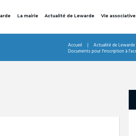
warde
La mairie
Actualité de Lewarde
Vie associative
Accueil
Actualité de Lewarde
Documents pour l'inscription à l'accu