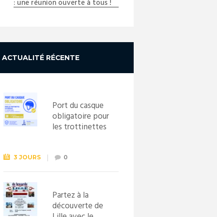
: une réunion ouverte à tous !
ACTUALITÉ RÉCENTE
Port du casque
obligatoire pour
les trottinettes
électriques dès
le 1er
septembre
3 JOURS
0
2026
Partez à la
découverte de
Lille avec le