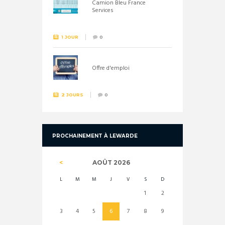
Camion Bleu France
Services
1 JOUR
0
Offre d'emploi
2 JOURS
0
PROCHAINEMENT À LEWARDE
AOÛT
2026
L
M
M
J
V
S
D
1
2
3
4
5
6
7
8
9