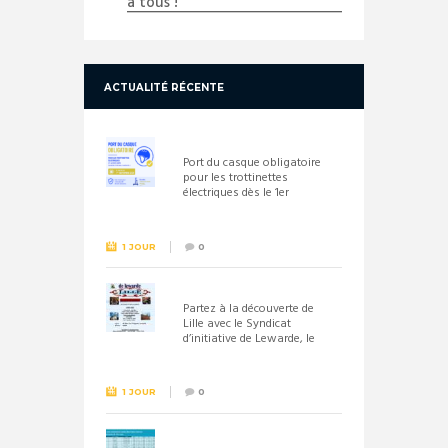
à tous !
ACTUALITÉ RÉCENTE
Port du casque obligatoire
pour les trottinettes
électriques dès le 1er
septembre 2026
1 JOUR
0
Partez à la découverte de
Lille avec le Syndicat
d’initiative de Lewarde, le
26 septembre !
1 JOUR
0