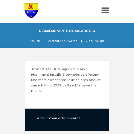
DEUXIÈME VENTE DE SALADE BIO
Accueil
Actualité de Lewarde
Vie du village
Xavier PLANCHON, agriculteur bio
récemment installé à Lewarde, va effectuer
une vente exceptionnelle de salades bios, ce
samedi 6 juin 2020, de 9h à 12h, devant la
mairie.
About
mairie de Lewarde