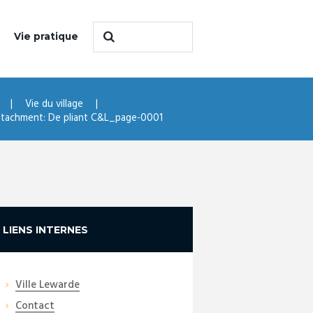
Vie pratique
Vie du village
tachment: De pliant C&L_page-0001
LIENS INTERNES
Ville Lewarde
Contact