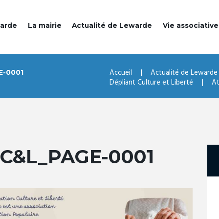
warde
La mairie
Actualité de Lewarde
Vie associative
Accueil
Actualité de Lewarde
E-0001
Dépliant Culture et Liberté
At
 C&L_PAGE-0001