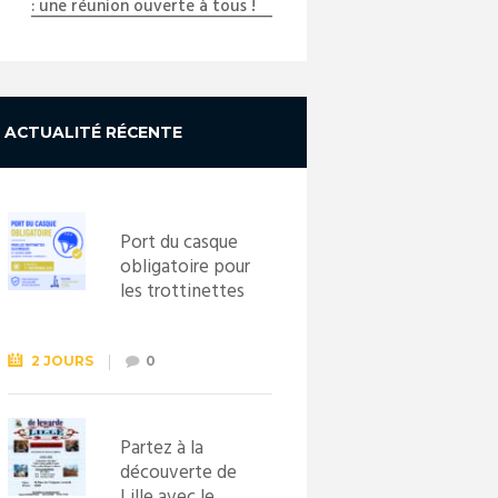
: une réunion ouverte à tous !
ACTUALITÉ RÉCENTE
Port du casque
obligatoire pour
les trottinettes
électriques dès
le 1er
septembre
2 JOURS
0
2026
Partez à la
découverte de
Lille avec le