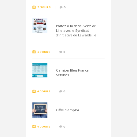
3 JOURS
0
Partez à la découverte de
Lille avec le Syndicat
d’initiative de Lewarde, le
26 septembre !
4 JOURS
0
Camion Bleu France
Services
4 JOURS
0
Offre d'emploi
4 JOURS
0