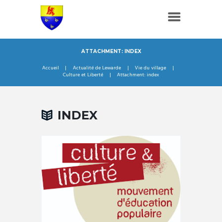
ATTACHMENT: INDEX
Accueil
Actualité de Lewarde
Vie du village
Culture et Liberté
Attachment: index
INDEX