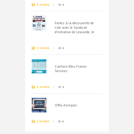
3 JOURS
0
Partez à la découverte de
Lille avec le Syndicat
d’initiative de Lewarde, le
26 septembre !
3 JOURS
0
Camion Bleu France
Services
3 JOURS
0
Offre d'emploi
4 JOURS
0