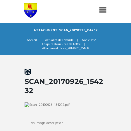
ATTACHMENT: SCAN_20170926_154232
Accueil
Actualité de Lewarde
Non classé
Coupure d'eau - rue de Loffre
Attachment: Scan_20170926_154232
SCAN_20170926_1542
32
No image description ...