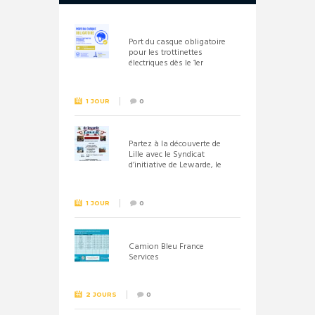
Port du casque obligatoire
pour les trottinettes
électriques dès le 1er
septembre 2026
1 JOUR
0
Partez à la découverte de
Lille avec le Syndicat
d’initiative de Lewarde, le
26 septembre !
1 JOUR
0
Camion Bleu France
Services
2 JOURS
0