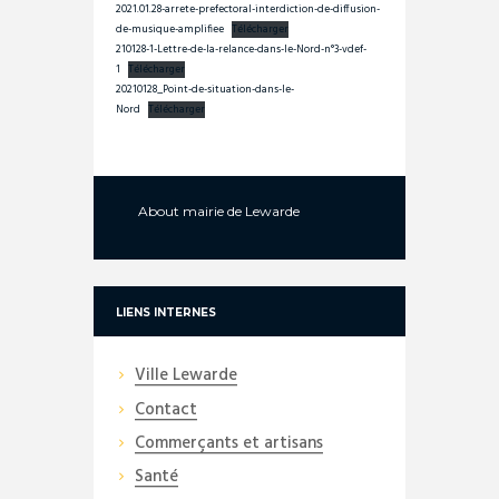
2021.01.28-arrete-prefectoral-interdiction-de-diffusion-
de-musique-amplifiee
Télécharger
210128-1-Lettre-de-la-relance-dans-le-Nord-n°3-vdef-
1
Télécharger
20210128_Point-de-situation-dans-le-
Nord
Télécharger
About
mairie de Lewarde
LIENS INTERNES
Ville Lewarde
Contact
Commerçants et artisans
Santé