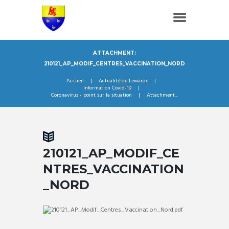
ATTACHMENT:
210121_AP_MODIF_CENTRES_VACCINATION_NORD
Accueil
Actualité de Lewarde
Information Covid-19
Coronavirus - point sur la situation
Attachment...
210121_AP_MODIF_CE
NTRES_VACCINATION
_NORD