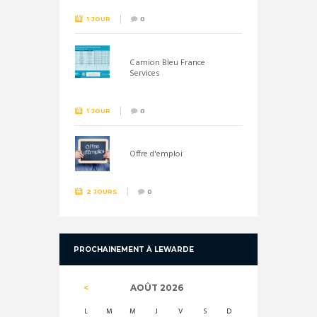
1 JOUR
0
Camion Bleu France
Services
1 JOUR
0
Offre d'emploi
2 JOURS
0
PROCHAINEMENT À LEWARDE
AOÛT
2026
L
M
M
J
V
S
D