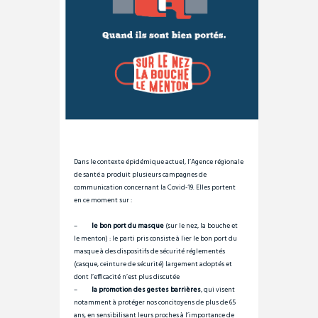
Dans le contexte épidémique actuel, l’Agence régionale
de santé a produit plusieurs campagnes de
communication concernant la Covid-19. Elles portent
en ce moment sur :
–
le bon port du masque
(sur le nez, la bouche et
le menton) : le parti pris consiste à lier le bon port du
masque à des dispositifs de sécurité réglementés
(casque, ceinture de sécurité) largement adoptés et
dont l’efficacité n’est plus discutée
–
la promotion des gestes barrières
, qui visent
notamment à protéger nos concitoyens de plus de 65
ans, en sensibilisant leurs proches à l’importance de