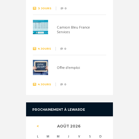
3 JOURS
0
Camion Bleu France
Services
4 JOURS
0
Offre d'emploi
4 JOURS
0
PROCHAINEMENT À LEWARDE
AOÛT
2026
L
M
M
J
V
S
D