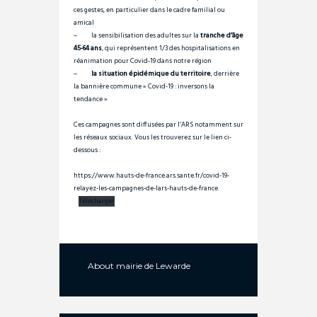
ces gestes, en particulier dans le cadre familial ou
amical
– la sensibilisation des adultes sur la
tranche d’âge
45-64 ans
, qui représentent 1/3 des hospitalisations en
réanimation pour Covid-19 dans notre région
–
la situation épidémique du territoire
, derrière
la bannière commune « Covid-19 : inversons la
tendance »
Ces campagnes sont diffusées par l’ARS notamment sur
les réseaux sociaux. Vous les trouverez sur le lien ci-
dessous :
https://www.hauts-de-france.ars.sante.fr/covid-19-
relayez-les-campagnes-de-lars-hauts-de-france
.
Télécharger
About
mairie de Lewarde