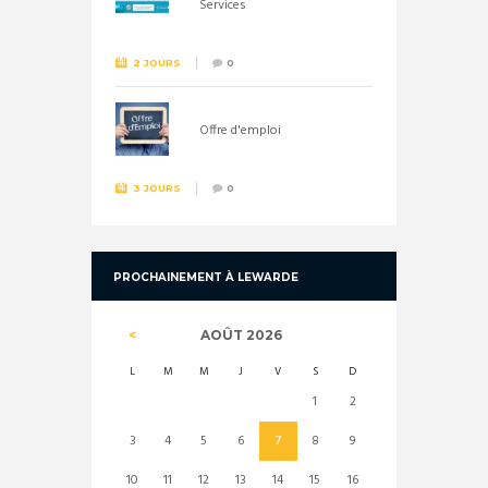
Services
2 JOURS
0
Offre d'emploi
3 JOURS
0
PROCHAINEMENT À LEWARDE
AOÛT
2026
L
M
M
J
V
S
D
1
2
3
4
5
6
7
8
9
10
11
12
13
14
15
16