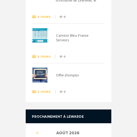
d’initiative de Lewarde, le
26 septembre !
2 JOURS
0
Camion Bleu France
Services
2 JOURS
0
Offre d'emploi
3 JOURS
0
PROCHAINEMENT À LEWARDE
AOÛT
2026