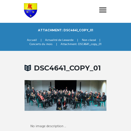
ATTACHMENT: DSC4641_COPY_01
Accueil
Actualité de Lewarde
Non classé
Concerts du mois
Attachment: DSC4641_copy_01
DSC4641_COPY_01
No image description ...