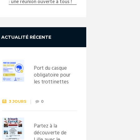
: une réunion ouverte à tous !
ACTUALITÉ RÉCENTE
Port du casque
obligatoire pour
les trottinettes
électriques dès
le 1er
septembre
3 JOURS
0
2026
Partez à la
découverte de
Lille avec le