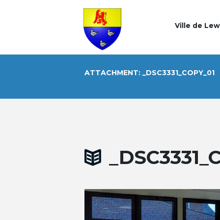
Ville de Le
ATTACHMENT: _DSC3331_COPY_01
_DSC3331_