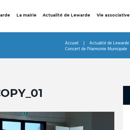
warde
La mairie
Actualité de Lewarde
Vie associative
Accueil
Actualité de Lewarde
Concert de l'Harmonie Municipale
COPY_01