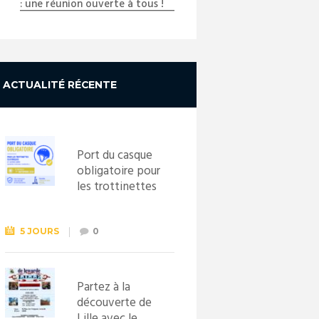
: une réunion ouverte à tous !
ACTUALITÉ RÉCENTE
Port du casque
obligatoire pour
les trottinettes
électriques dès
le 1er
septembre
5 JOURS
0
2026
Partez à la
découverte de
Lille avec le