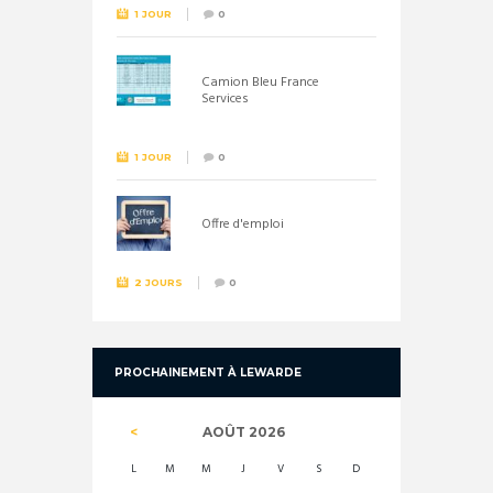
1 JOUR
0
Camion Bleu France
Services
1 JOUR
0
Offre d'emploi
2 JOURS
0
PROCHAINEMENT À LEWARDE
AOÛT
2026
L
M
M
J
V
S
D