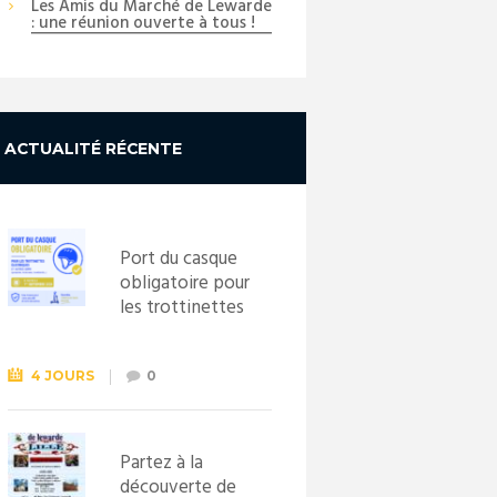
Les Amis du Marché de Lewarde
: une réunion ouverte à tous !
ACTUALITÉ RÉCENTE
Port du casque
obligatoire pour
les trottinettes
électriques dès
le 1er
septembre
4 JOURS
0
2026
Partez à la
découverte de