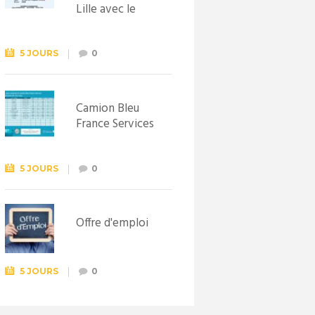
Lille avec le
Syndicat
d’initiative de
Lewarde, le 26
5 JOURS
0
septembre !
Camion Bleu
France Services
5 JOURS
0
Offre d'emploi
5 JOURS
0