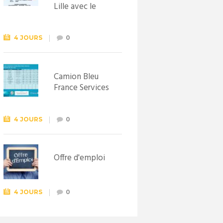
Lille avec le
Syndicat
d’initiative de
Lewarde, le 26
4 JOURS
0
septembre !
Camion Bleu
France Services
4 JOURS
0
Offre d'emploi
4 JOURS
0