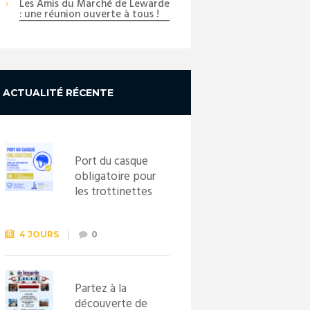
Les Amis du Marché de Lewarde
: une réunion ouverte à tous !
ACTUALITÉ RÉCENTE
Port du casque
obligatoire pour
les trottinettes
électriques dès
le 1er
septembre
4 JOURS
0
2026
Partez à la
découverte de