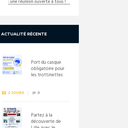
: une réunion ouverte à tous !
ACTUALITÉ RÉCENTE
Port du casque
obligatoire pour
les trottinettes
électriques dès
le 1er
septembre
2 JOURS
0
2026
Partez à la
découverte de
Lille avec le