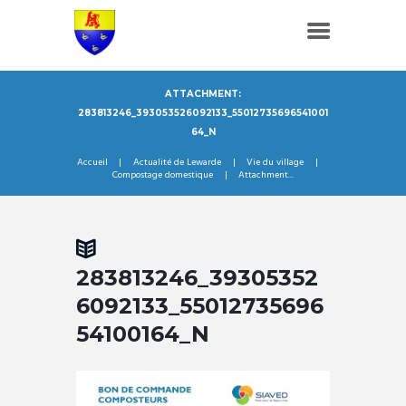
ATTACHMENT:
283813246_393053526092133_55012735696541001
64_N
Accueil
Actualité de Lewarde
Vie du village
Compostage domestique
Attachment...
283813246_39305352
6092133_55012735696
54100164_N