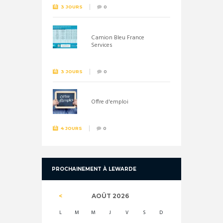
3 JOURS
0
Camion Bleu France
Services
3 JOURS
0
Offre d'emploi
4 JOURS
0
PROCHAINEMENT À LEWARDE
AOÛT
2026
L
M
M
J
V
S
D