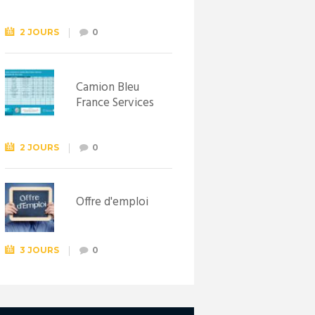
Syndicat
d’initiative de
Lewarde, le 26
2 JOURS
0
septembre !
Camion Bleu
France Services
2 JOURS
0
Offre d'emploi
3 JOURS
0