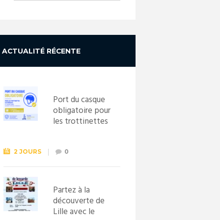
ACTUALITÉ RÉCENTE
Port du casque
obligatoire pour
les trottinettes
électriques dès
le 1er
septembre
2 JOURS
0
2026
Partez à la
découverte de
Lille avec le