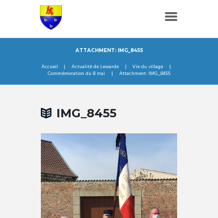
ATTACHMENT: IMG_8455
Accueil
Actualité de Lewarde
Vie du village
Commémoration du 8 mai
Attachment: IMG_8455
IMG_8455