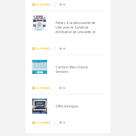
2 JOURS
0
Partez à la découverte de
Lille avec le Syndicat
d’initiative de Lewarde, le
26 septembre !
2 JOURS
0
Camion Bleu France
Services
2 JOURS
0
Offre d'emploi
2 JOURS
0