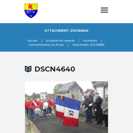
ATTACHMENT: DSCN4640
Accueil
Actualité de Lewarde
Animation
Commémoration du 8 mai
Attachment: DSCN4640
DSCN4640