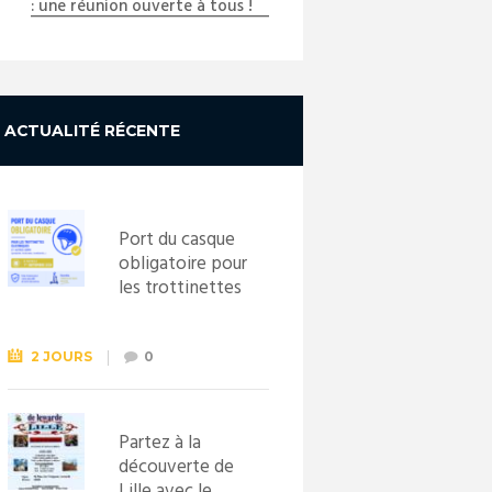
: une réunion ouverte à tous !
ACTUALITÉ RÉCENTE
Port du casque
obligatoire pour
les trottinettes
électriques dès
le 1er
septembre
2 JOURS
0
2026
Partez à la
découverte de
Lille avec le