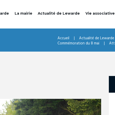
warde
La mairie
Actualité de Lewarde
Vie associative
Accueil
Actualité de Lewarde
Commémoration du 8 mai
Att