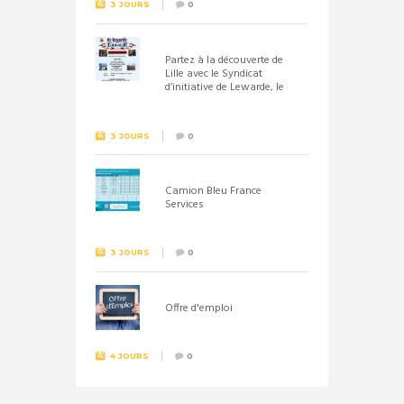
3 JOURS
0
Partez à la découverte de
Lille avec le Syndicat
d’initiative de Lewarde, le
26 septembre !
3 JOURS
0
Camion Bleu France
Services
3 JOURS
0
Offre d'emploi
4 JOURS
0