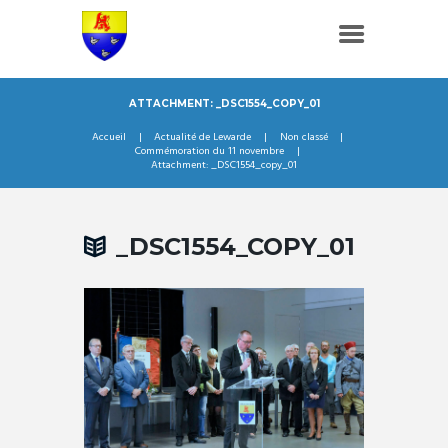
ATTACHMENT: _DSC1554_COPY_01
Accueil
Actualité de Lewarde
Non classé
Commémoration du 11 novembre
Attachment: _DSC1554_copy_01
_DSC1554_COPY_01