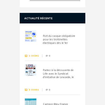
ACTUALITÉ RÉCENTE
Port du casque obligatoire
pour les trottinettes
électriques dès le 1er
septembre 2026
3 JOURS
0
Partez à la découverte de
Lille avec le Syndicat
d’initiative de Lewarde, le
26 septembre !
3 JOURS
0
Camion Bleu France