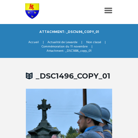
ATTACHMENT: _DSC1496_COPY_01
Accueil
Actualité de Lewarde
Non classé
Commémoration du 11 novembre
Attachment: _DSC1496_copy_01
_DSC1496_COPY_01