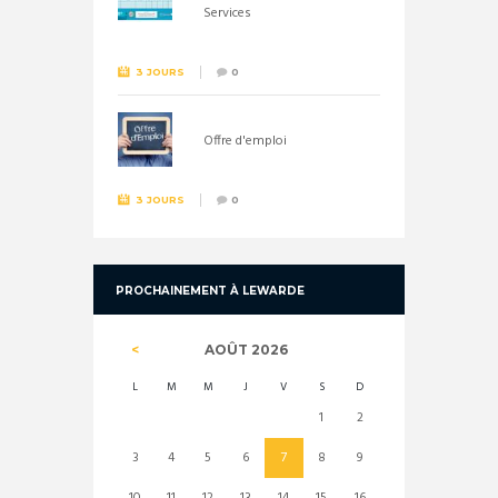
Services
3 JOURS
0
Offre d'emploi
3 JOURS
0
PROCHAINEMENT À LEWARDE
AOÛT
2026
L
M
M
J
V
S
D
1
2
3
4
5
6
7
8
9