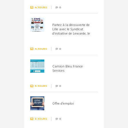
4 JOURS
0
Partez à la découverte de
Lille avec le Syndicat
d’initiative de Lewarde, le
26 septembre !
4 JOURS
0
Camion Bleu France
Services
5 JOURS
0
Offre d'emploi
5 JOURS
0