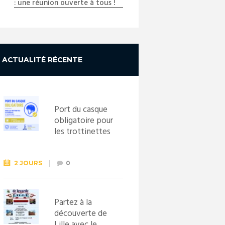
: une réunion ouverte à tous !
ACTUALITÉ RÉCENTE
Port du casque
obligatoire pour
les trottinettes
électriques dès
le 1er
septembre
2 JOURS
0
2026
Partez à la
découverte de
Lille avec le