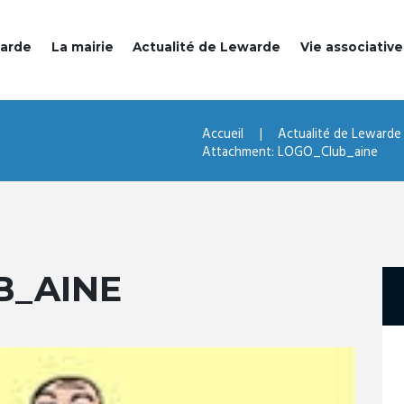
warde
La mairie
Actualité de Lewarde
Vie associative
Accueil
Actualité de Lewarde
Attachment: LOGO_Club_aine
B_AINE