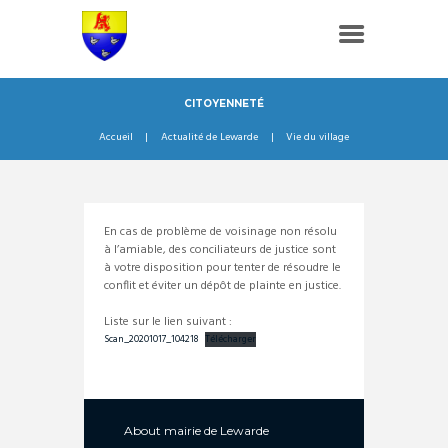
CITOYENNETÉ
Accueil
Actualité de Lewarde
Vie du village
En cas de problème de voisinage non résolu
à l’amiable, des conciliateurs de justice sont
à votre disposition pour tenter de résoudre le
conflit et éviter un dépôt de plainte en justice.
Liste sur le lien suivant :
Scan_20201017_104218
Télécharger
About
mairie de Lewarde