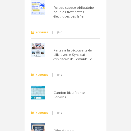
Port du casque obligatoire
pour les trottinettes
électriques dès le 1er
septembre 2026
4 JOURS
0
Partez à la découverte de
Lille avec le Syndicat
d’initiative de Lewarde, le
26 septembre !
4 JOURS
0
Camion Bleu France
Services
4 JOURS
0
Offre d'emploi