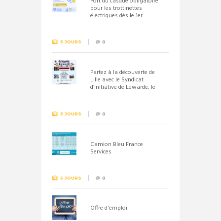
Port du casque obligatoire
pour les trottinettes
électriques dès le 1er
septembre 2026
5 JOURS
0
Partez à la découverte de
Lille avec le Syndicat
d’initiative de Lewarde, le
26 septembre !
5 JOURS
0
Camion Bleu France
Services
5 JOURS
0
Offre d'emploi