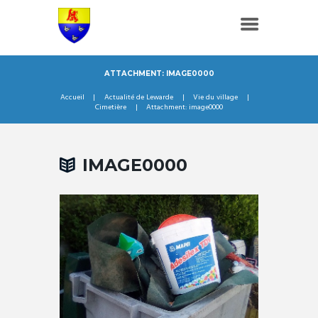
ATTACHMENT: IMAGE0000
Accueil
Actualité de Lewarde
Vie du village
Cimetière
Attachment: image0000
IMAGE0000