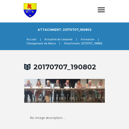
ATTACHMENT: 20170707_190802
Accueil
Actualité de Lewarde
Animation
Changement de Maire
Attachment: 20170707_190802
20170707_190802
No image description ...