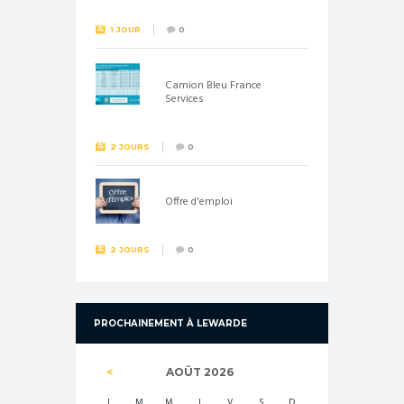
1 JOUR
0
Camion Bleu France
Services
2 JOURS
0
Offre d'emploi
2 JOURS
0
PROCHAINEMENT À LEWARDE
AOÛT
2026
L
M
M
J
V
S
D