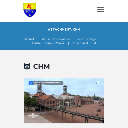
ATTACHMENT: CHM
Accueil
Actualité de Lewarde
Vie du village
Centre Historique Minier
Attachment: CHM
CHM