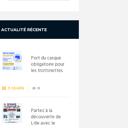
ACTUALITÉ RÉCENTE
Port du casque
obligatoire pour
les trottinettes
électriques dès
le 1er
septembre
3 JOURS
0
2026
Partez à la
découverte de
Lille avec le