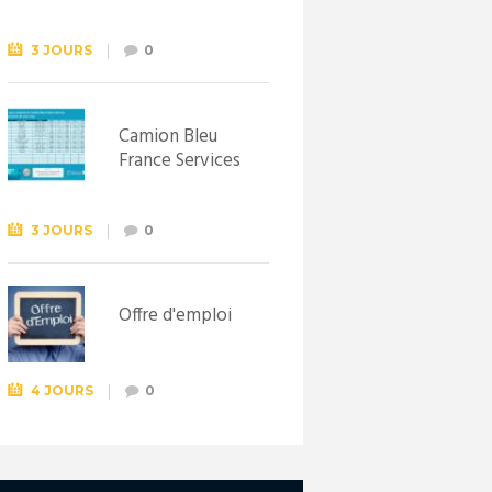
Syndicat
d’initiative de
Lewarde, le 26
3 JOURS
0
septembre !
Camion Bleu
France Services
3 JOURS
0
Offre d'emploi
4 JOURS
0