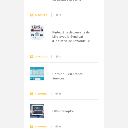
septembre 2026
3 JOURS
0
Partez à la découverte de
Lille avec le Syndicat
d’initiative de Lewarde, le
26 septembre !
3 JOURS
0
Camion Bleu France
Services
4 JOURS
0
Offre d'emploi
4 JOURS
0