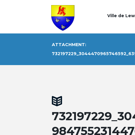
Ville de Le
ATTACHMENT:
732197229_3044470965746592_63
732197229_3
98475523144