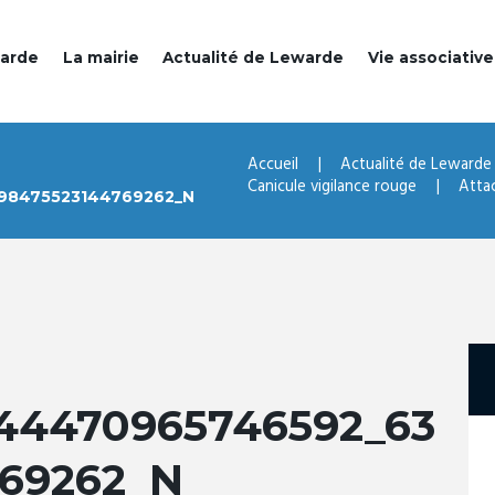
warde
La mairie
Actualité de Lewarde
Vie associative
Accueil
Actualité de Lewarde
Canicule vigilance rouge
Atta
98475523144769262_N
044470965746592_63
769262_N