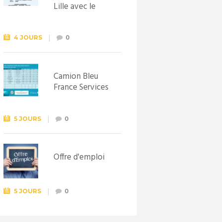
Lille avec le
Syndicat
d’initiative de
Lewarde, le 26
4 JOURS
0
septembre !
Camion Bleu
France Services
5 JOURS
0
Offre d'emploi
5 JOURS
0