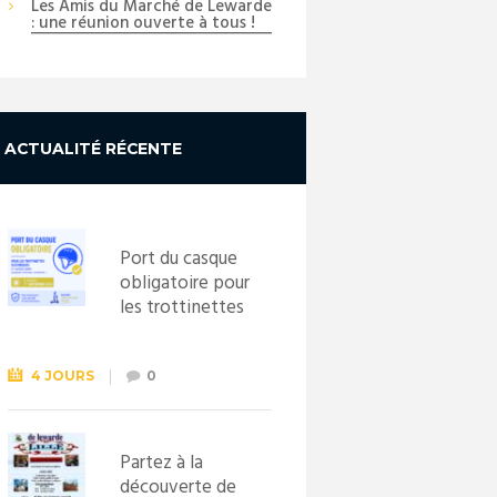
Les Amis du Marché de Lewarde
: une réunion ouverte à tous !
ACTUALITÉ RÉCENTE
Port du casque
obligatoire pour
les trottinettes
électriques dès
le 1er
septembre
4 JOURS
0
2026
Partez à la
découverte de