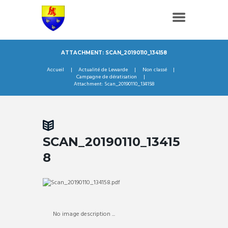
ATTACHMENT: SCAN_20190110_134158
Accueil
Actualité de Lewarde
Non classé
Campagne de dératisation
Attachment: Scan_20190110_134158
SCAN_20190110_13415
8
No image description ...