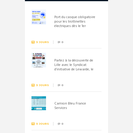
Port du casque obligatoire
pour les trottinettes
électriques dès le 1er
septembre 2026
5 JOURS
0
Partez à la découverte de
Lille avec le Syndicat
d’initiative de Lewarde, le
26 septembre !
5 JOURS
0
Camion Bleu France
Services
5 JOURS
0