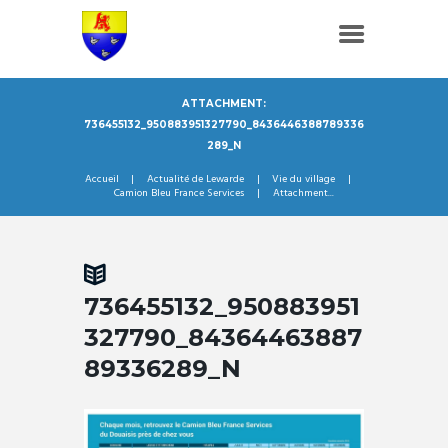
ATTACHMENT:
736455132_950883951327790_8436446388789336
289_N
Accueil
Actualité de Lewarde
Vie du village
Camion Bleu France Services
Attachment...
736455132_950883951
327790_84364463887
89336289_N